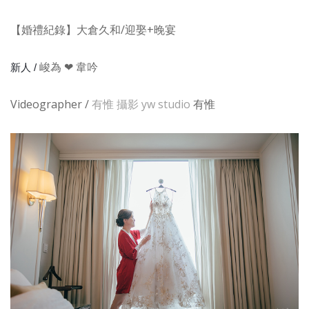
【婚禮紀錄】大倉久和/迎娶+晚宴
峻為 ❤ 韋吟
新人 /
Videographer /
有惟 攝影 yw studio
有惟