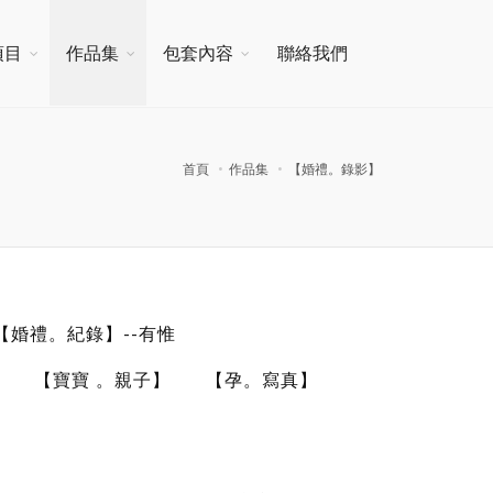
項目
作品集
包套內容
聯絡我們
首頁
作品集
【婚禮。錄影】
【婚禮。紀錄】--有惟
【寶寶 。親子】
【孕。寫真】