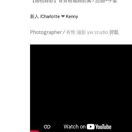
【婚禮錄影】青青格麗絲莊園 / 證婚+午宴
❤
新人 /
Charlotte
Kenny
Photographer /
有惟 攝影 yw studio
羿凱